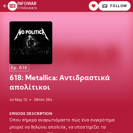
INFOWAR
FOLLOW
0 followers
Ep. 618
618: Metallica: Αντιδραστικά
απολίτικοι
•
38min 36s
EPISODE DESCRIPTION
Όπου σήμερα αναρωτιόμαστε πώς ένα συγκρότημα
μπορεί να δηλώνει απολιτίκ, να υποστηρίζει τα