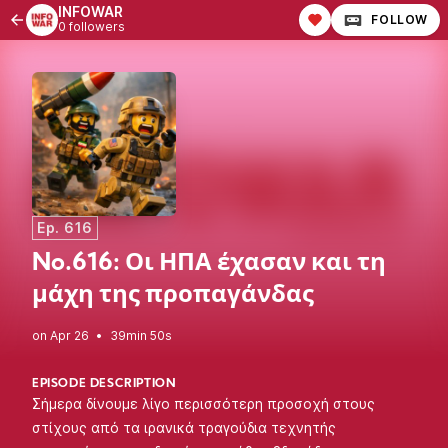
INFOWAR
FOLLOW
0 followers
Ep. 616
No.616: Οι ΗΠΑ έχασαν και τη
μάχη της προπαγάνδας
•
39min 50s
EPISODE DESCRIPTION
Σήμερα δίνουμε λίγο περισσότερη προσοχή στους
στίχους από τα ιρανικά τραγούδια τεχνητής