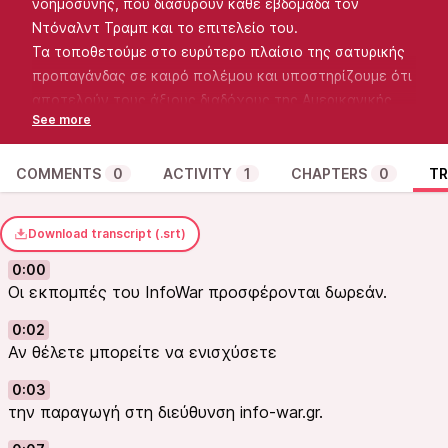
νοημοσύνης, που διασύρουν κάθε εβδομάδα τον
Ντόναλντ Τραμπ και το επιτελείο του.
Τα τοποθετούμε στο ευρύτερο πλαίσιο της σατυρικής
προπαγάνδας σε καιρό πολέμου και υποστηρίζουμε ότι
αποτελούν τους άξιους διαδόχους της Αμερικανικής
Επανάστασης και της αντιφασιστικής μάχης στο
Β΄Παγκόσμιο Πόλεμο.
Υποστηρίζουμε ότι αποτελούν μια νέα σελίδα στο
COMMENTS
0
ACTIVITY
1
CHAPTERS
0
TR
χώρο της πολιτικής επικοινωνίας και μια απόδειξη ότι
η αμερικανική αυτοκρατορία εμφανίζει σημάδια
Download transcript (.srt)
φθοράς, όχι μόνο στην οικονομία, αλλά και στην
πολιτισμική κυριαρχία της.
0:00
Οι εκπομπές του InfoWar προσφέρονται δωρεάν.
Οι εκπομπές διατίθενται δωρεάν. Μπορείτε να
ενισχύσετε την παραγωγή τους στην διεύθυνση:
info-
0:02
war.gr
Αν θέλετε μπορείτε να ενισχύσετε
0:03
την παραγωγή στη διεύθυνση info-war.gr.